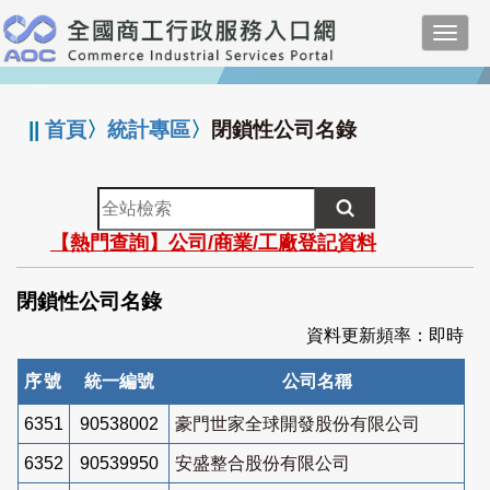
跳
Toggl
到
navig
主
:::
要
內
||
首頁
〉
統計專區
〉
閉鎖性公司名錄
容
全
站
【熱門查詢】公司/商業/工廠登記資料
檢
索
閉鎖性公司名錄
資料更新頻率：即時
序號
統一編號
公司名稱
6351
90538002
豪門世家全球開發股份有限公司
6352
90539950
安盛整合股份有限公司