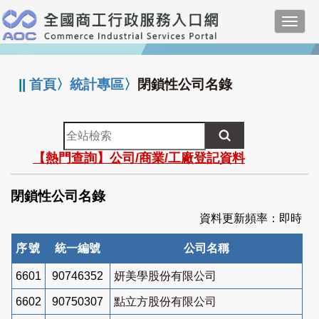
跳
Toggl
到
navig
主
:::
要
內
||
首頁
〉
統計專區
〉
閉鎖性公司名錄
容
全
站
【熱門查詢】公司/商業/工廠登記資料
檢
索
閉鎖性公司名錄
資料更新頻率：即時
序號
統一編號
公司名稱
6601
90746352
妍美學股份有限公司
6602
90750307
點立方股份有限公司