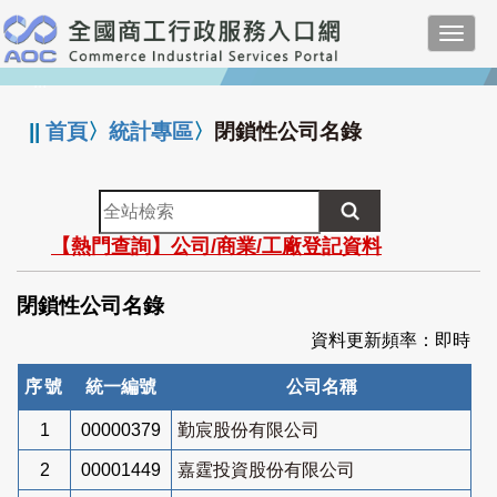
跳
Toggl
到
navig
主
:::
要
內
||
首頁
〉
統計專區
〉
閉鎖性公司名錄
容
全
站
【熱門查詢】公司/商業/工廠登記資料
檢
索
閉鎖性公司名錄
資料更新頻率：即時
序號
統一編號
公司名稱
1
00000379
勤宸股份有限公司
2
00001449
嘉霆投資股份有限公司