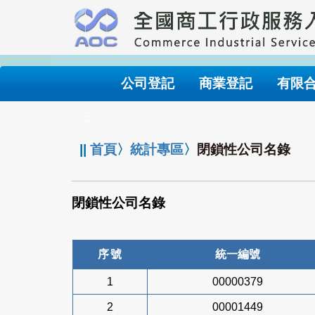
跳
到
主
要
內
公司登記
商業登記
有限
容
:::
||
首頁
〉
統計專區
〉
閉鎖性公司名錄
閉鎖性公司名錄
序號
統一編號
1
00000379
2
00001449