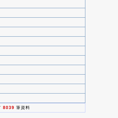
有
8039
筆資料