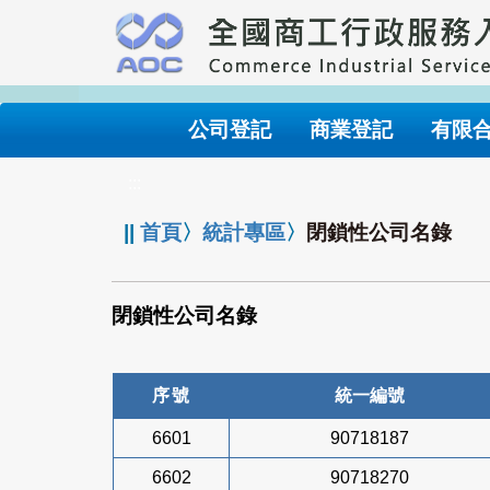
跳
到
主
要
內
公司登記
商業登記
有限
容
:::
||
首頁
〉
統計專區
〉
閉鎖性公司名錄
閉鎖性公司名錄
序號
統一編號
6601
90718187
6602
90718270