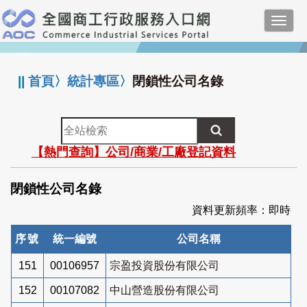
跳
Toggl
到
navig
主
:::
要
內
||
首頁
〉
統計專區
〉
閉鎖性公司名錄
容
全
站
【熱門查詢】公司/商業/工廠登記資料
檢
索
閉鎖性公司名錄
資料更新頻率：即時
序號
統一編號
公司名稱
151
00106957
宗盈投資股份有限公司
152
00107082
中山營造股份有限公司