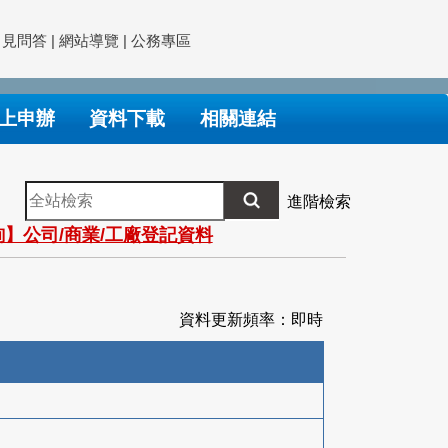
常見問答
|
網站導覽
|
公務專區
上申辦
資料下載
相關連結
全
進階檢索
站
】公司/商業/工廠登記資料
檢
索
資料更新頻率：即時