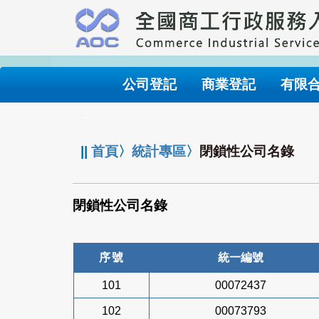
跳
到
主
要
內
公司登記
商業登記
有限
容
:::
||
首頁
〉
統計專區
〉
閉鎖性公司名錄
閉鎖性公司名錄
序號
統一編號
101
00072437
102
00073793