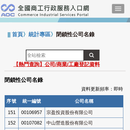
跳
Toggl
到
navig
主
:::
要
內
||
首頁
〉
統計專區
〉
閉鎖性公司名錄
容
全
站
【熱門查詢】公司/商業/工廠登記資料
檢
索
閉鎖性公司名錄
資料更新頻率：即時
序號
統一編號
公司名稱
151
00106957
宗盈投資股份有限公司
152
00107082
中山營造股份有限公司