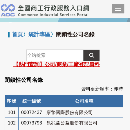
跳
Toggl
到
navig
主
:::
要
內
||
首頁
〉
統計專區
〉
閉鎖性公司名錄
容
全
站
【熱門查詢】公司/商業/工廠登記資料
檢
索
閉鎖性公司名錄
資料更新頻率：即時
序號
統一編號
公司名稱
101
00072437
康擎國際股份有限公司
102
00073793
昆兆益公益股份有限公司