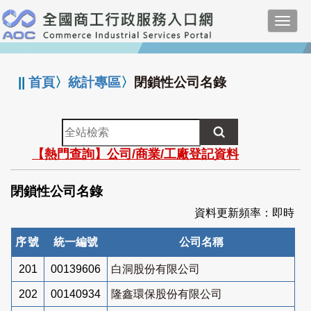
跳
Toggl
到
navig
主
:::
要
內
||
首頁
〉
統計專區
〉
閉鎖性公司名錄
容
全
站
【熱門查詢】公司/商業/工廠登記資料
檢
索
閉鎖性公司名錄
資料更新頻率：即時
序號
統一編號
公司名稱
201
00139606
白洞股份有限公司
202
00140934
隆鑫環保股份有限公司