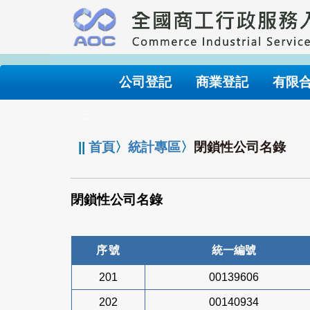
跳
到
主
要
內
公司登記
商業登記
有限
容
:::
||
首頁
〉
統計專區
〉
閉鎖性公司名錄
閉鎖性公司名錄
序號
統一編號
201
00139606
202
00140934