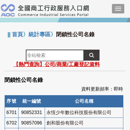
跳
Toggl
到
navig
主
:::
要
內
||
首頁
〉
統計專區
〉
閉鎖性公司名錄
容
全
站
【熱門查詢】公司/商業/工廠登記資料
檢
索
閉鎖性公司名錄
資料更新頻率：即時
序號
統一編號
公司名稱
6701
90852331
永恆少年數位科技股份有限公司
6702
90857096
創和股份有限公司