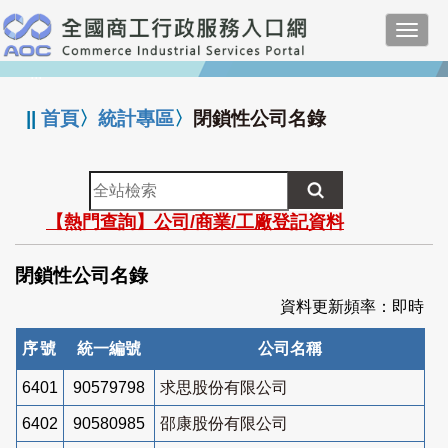
跳
Toggl
到
navig
主
:::
要
內
||
首頁
〉
統計專區
〉
閉鎖性公司名錄
容
全
站
【熱門查詢】公司/商業/工廠登記資料
檢
索
閉鎖性公司名錄
資料更新頻率：即時
序號
統一編號
公司名稱
6401
90579798
求思股份有限公司
6402
90580985
邵康股份有限公司