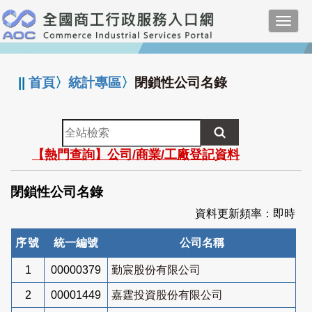
跳
Toggl
到
navig
主
:::
要
內
||
首頁
〉
統計專區
〉
閉鎖性公司名錄
容
全
站
【熱門查詢】公司/商業/工廠登記資料
檢
索
閉鎖性公司名錄
資料更新頻率：即時
序號
統一編號
公司名稱
1
00000379
勤宸股份有限公司
2
00001449
嘉霆投資股份有限公司