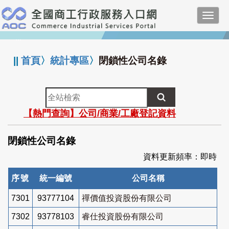
跳
Toggl
到
navig
主
:::
要
內
||
首頁
〉
統計專區
〉
閉鎖性公司名錄
容
全
站
【熱門查詢】公司/商業/工廠登記資料
檢
索
閉鎖性公司名錄
資料更新頻率：即時
序號
統一編號
公司名稱
7301
93777104
禪價值投資股份有限公司
7302
93778103
睿仕投資股份有限公司