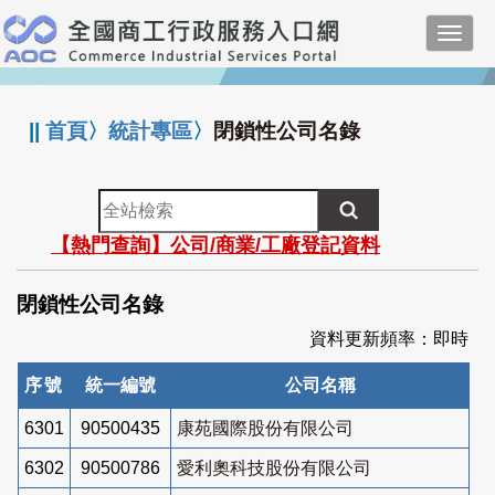
跳
Toggl
到
navig
主
:::
要
內
||
首頁
〉
統計專區
〉
閉鎖性公司名錄
容
全
站
【熱門查詢】公司/商業/工廠登記資料
檢
索
閉鎖性公司名錄
資料更新頻率：即時
序號
統一編號
公司名稱
6301
90500435
康苑國際股份有限公司
6302
90500786
愛利奧科技股份有限公司