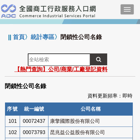
跳
Toggl
到
navig
主
:::
要
內
||
首頁
〉
統計專區
〉
閉鎖性公司名錄
容
全
站
【熱門查詢】公司/商業/工廠登記資料
檢
索
閉鎖性公司名錄
資料更新頻率：即時
序號
統一編號
公司名稱
101
00072437
康擎國際股份有限公司
102
00073793
昆兆益公益股份有限公司