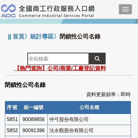
跳
Toggl
到
navig
主
:::
要
內
||
首頁
〉
統計專區
〉
閉鎖性公司名錄
容
全
站
【熱門查詢】公司/商業/工廠登記資料
檢
索
閉鎖性公司名錄
資料更新頻率：即時
序號
統一編號
公司名稱
5851
90089856
仲弓股份有限公司
5852
90091396
法永觀股份有限公司