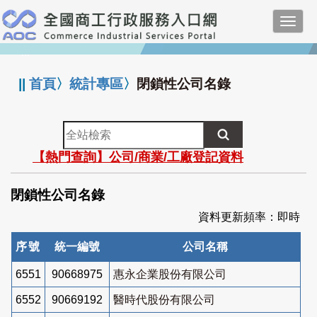
跳
Toggl
到
navig
主
:::
要
內
||
首頁
〉
統計專區
〉
閉鎖性公司名錄
容
全
站
【熱門查詢】公司/商業/工廠登記資料
檢
索
閉鎖性公司名錄
資料更新頻率：即時
序號
統一編號
公司名稱
6551
90668975
惠永企業股份有限公司
6552
90669192
醫時代股份有限公司