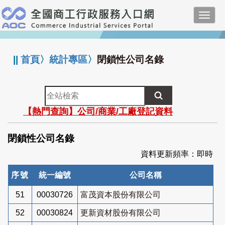
跳
Toggl
到
navig
主
:::
要
內
||
首頁
〉
統計專區
〉
閉鎖性公司名錄
容
全
站
【熱門查詢】公司/商業/工廠登記資料
檢
索
閉鎖性公司名錄
資料更新頻率：即時
序號
統一編號
公司名稱
51
00030726
富茂資本股份有限公司
52
00030824
更新資材股份有限公司