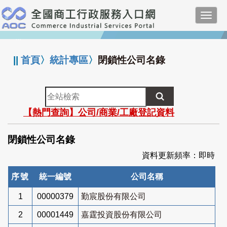
跳
Toggl
到
navig
主
:::
要
內
||
首頁
〉
統計專區
〉
閉鎖性公司名錄
容
全
站
【熱門查詢】公司/商業/工廠登記資料
檢
索
閉鎖性公司名錄
資料更新頻率：即時
序號
統一編號
公司名稱
1
00000379
勤宸股份有限公司
2
00001449
嘉霆投資股份有限公司