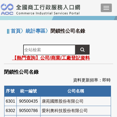
跳
Toggl
到
navig
主
:::
要
內
||
首頁
〉
統計專區
〉
閉鎖性公司名錄
容
全
站
【熱門查詢】公司/商業/工廠登記資料
檢
索
閉鎖性公司名錄
資料更新頻率：即時
序號
統一編號
公司名稱
6301
90500435
康苑國際股份有限公司
6302
90500786
愛利奧科技股份有限公司