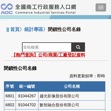
跳
Toggl
到
navig
主
:::
要
內
||
首頁
〉
統計專區
〉
閉鎖性公司名錄
容
全
站
【熱門查詢】公司/商業/工廠登記資料
檢
索
閉鎖性公司名錄
資料更新頻率：即時
序號
統一編號
公司名稱
6801
91044267
趨光影像股份有限公司
6802
91044702
數智融合股份有限公司