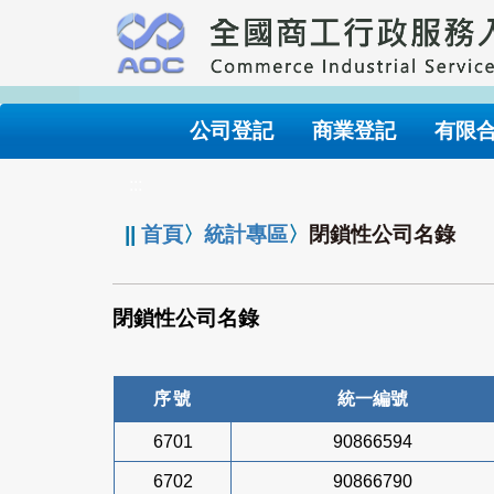
跳
到
主
要
內
公司登記
商業登記
有限
容
:::
||
首頁
〉
統計專區
〉
閉鎖性公司名錄
閉鎖性公司名錄
序號
統一編號
6701
90866594
6702
90866790