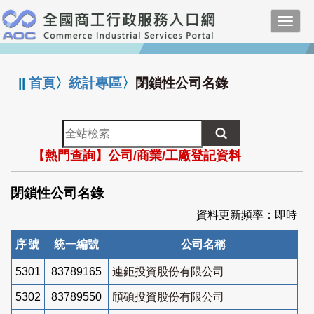
跳
Toggl
到
navig
主
:::
要
內
||
首頁
〉
統計專區
〉
閉鎖性公司名錄
容
全
站
【熱門查詢】公司/商業/工廠登記資料
檢
索
閉鎖性公司名錄
資料更新頻率：即時
序號
統一編號
公司名稱
5301
83789165
連鉅投資股份有限公司
5302
83789550
頎碩投資股份有限公司