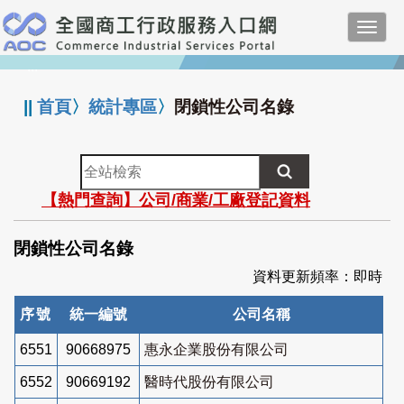
跳
Toggl
到
navig
主
:::
要
內
||
首頁
〉
統計專區
〉
閉鎖性公司名錄
容
全
站
【熱門查詢】公司/商業/工廠登記資料
檢
索
閉鎖性公司名錄
資料更新頻率：即時
序號
統一編號
公司名稱
6551
90668975
惠永企業股份有限公司
6552
90669192
醫時代股份有限公司