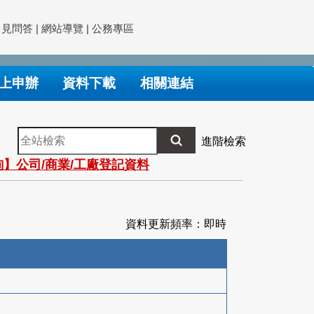
常見問答
|
網站導覽
|
公務專區
上申辦
資料下載
相關連結
全
進階檢索
站
】公司/商業/工廠登記資料
檢
索
資料更新頻率：即時