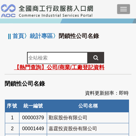
跳
Toggl
到
navig
主
:::
要
內
||
首頁
〉
統計專區
〉
閉鎖性公司名錄
容
全
站
【熱門查詢】公司/商業/工廠登記資料
檢
索
閉鎖性公司名錄
資料更新頻率：即時
序號
統一編號
公司名稱
1
00000379
勤宸股份有限公司
2
00001449
嘉霆投資股份有限公司