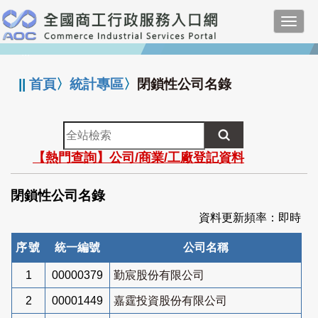
跳
Toggl
到
navig
主
:::
要
內
||
首頁
〉
統計專區
〉
閉鎖性公司名錄
容
全
站
【熱門查詢】公司/商業/工廠登記資料
檢
索
閉鎖性公司名錄
資料更新頻率：即時
序號
統一編號
公司名稱
1
00000379
勤宸股份有限公司
2
00001449
嘉霆投資股份有限公司