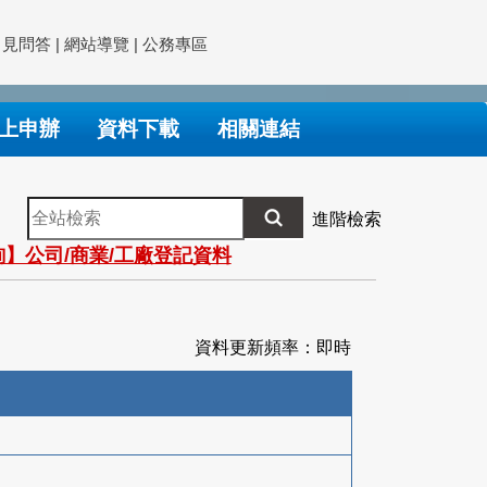
常見問答
|
網站導覽
|
公務專區
上申辦
資料下載
相關連結
全
進階檢索
站
】公司/商業/工廠登記資料
檢
索
資料更新頻率：即時