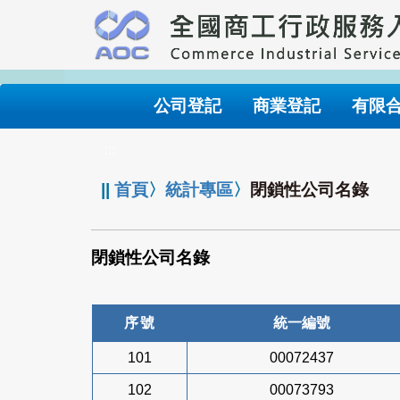
跳
到
主
要
內
公司登記
商業登記
有限
容
:::
||
首頁
〉
統計專區
〉
閉鎖性公司名錄
閉鎖性公司名錄
序號
統一編號
101
00072437
102
00073793