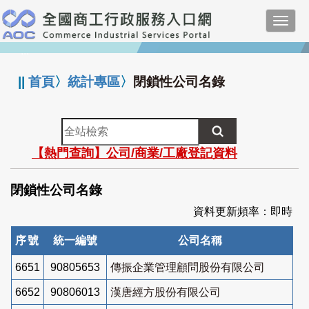
跳
Toggl
到
navig
主
:::
要
內
||
首頁
〉
統計專區
〉
閉鎖性公司名錄
容
全
站
【熱門查詢】公司/商業/工廠登記資料
檢
索
閉鎖性公司名錄
資料更新頻率：即時
序號
統一編號
公司名稱
6651
90805653
傳振企業管理顧問股份有限公司
6652
90806013
漢唐經方股份有限公司