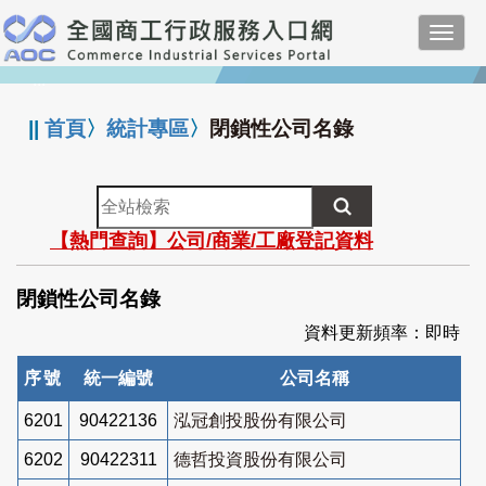
跳
Toggl
到
navig
主
:::
要
內
||
首頁
〉
統計專區
〉
閉鎖性公司名錄
容
全
站
【熱門查詢】公司/商業/工廠登記資料
檢
索
閉鎖性公司名錄
資料更新頻率：即時
序號
統一編號
公司名稱
6201
90422136
泓冠創投股份有限公司
6202
90422311
德哲投資股份有限公司