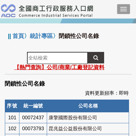
跳
Toggl
到
navig
主
:::
要
內
||
首頁
〉
統計專區
〉
閉鎖性公司名錄
容
全
站
【熱門查詢】公司/商業/工廠登記資料
檢
索
閉鎖性公司名錄
資料更新頻率：即時
序號
統一編號
公司名稱
101
00072437
康擎國際股份有限公司
102
00073793
昆兆益公益股份有限公司