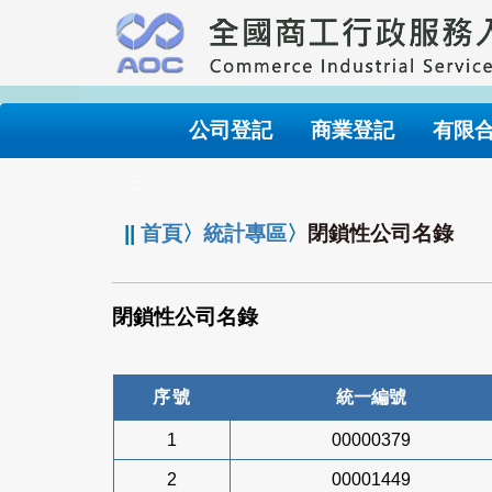
跳
到
主
要
內
公司登記
商業登記
有限
容
:::
||
首頁
〉
統計專區
〉
閉鎖性公司名錄
閉鎖性公司名錄
序號
統一編號
1
00000379
2
00001449