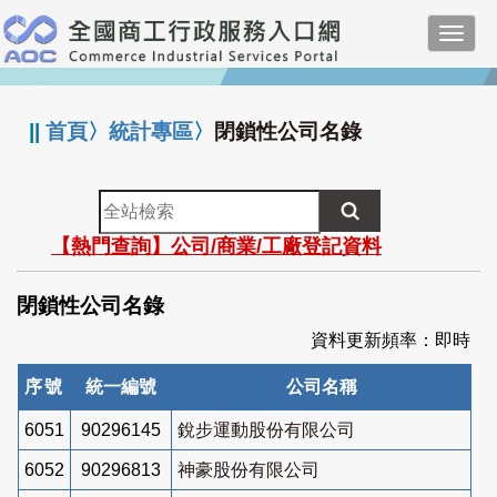
跳
Toggl
到
navig
主
:::
要
內
||
首頁
〉
統計專區
〉
閉鎖性公司名錄
容
全
站
【熱門查詢】公司/商業/工廠登記資料
檢
索
閉鎖性公司名錄
資料更新頻率：即時
序號
統一編號
公司名稱
6051
90296145
銳步運動股份有限公司
6052
90296813
神豪股份有限公司