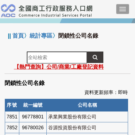
跳
Toggl
到
navig
主
:::
要
內
||
首頁
〉
統計專區
〉
閉鎖性公司名錄
容
全
站
【熱門查詢】公司/商業/工廠登記資料
檢
索
閉鎖性公司名錄
資料更新頻率：即時
序號
統一編號
公司名稱
7851
96778801
承業興業股份有限公司
7852
96780026
谷源投資股份有限公司