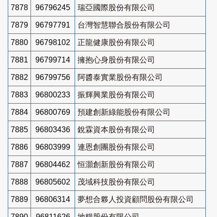
7878
96796245
瑞亞國際股份有限公司
7879
96797791
台灣智慧聯合股份有限公司
7880
96798102
正龍健康股份有限公司
7881
96799714
擁抱心身股份有限公司
7882
96799756
阿醬泰實業股份有限公司
7883
96800233
振輝興業股份有限公司
7884
96800769
預建創新綠能股份有限公司
7885
96803436
銳霖資本股份有限公司
7886
96803999
連恩創團股份有限公司
7887
96804462
恒灝創新股份有限公司
7888
96805602
茂域科技股份有限公司
7889
96806314
夢想合夥人投資顧問股份有限公司
7890
96811626
地糧股份有限公司