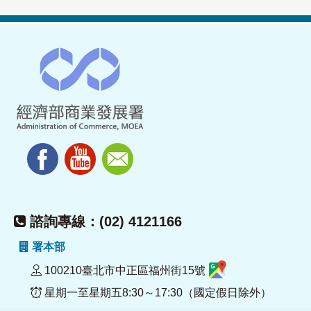
諮詢專線：(02) 4121166
署本部
100210臺北市中正區福州街15號
星期一至星期五8:30～17:30（國定假日除外）