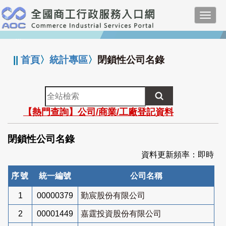
跳
Toggl
到
navig
主
:::
要
內
||
首頁
〉
統計專區
〉
閉鎖性公司名錄
容
全
站
【熱門查詢】公司/商業/工廠登記資料
檢
索
閉鎖性公司名錄
資料更新頻率：即時
序號
統一編號
公司名稱
1
00000379
勤宸股份有限公司
2
00001449
嘉霆投資股份有限公司