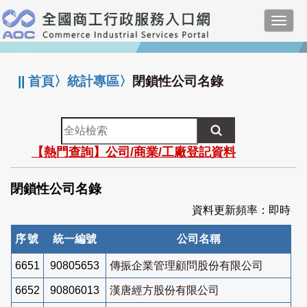
跳
Toggl
到
navig
主
:::
要
內
||
首頁
〉
統計專區
〉
閉鎖性公司名錄
容
全
站
【熱門查詢】公司/商業/工廠登記資料
檢
索
閉鎖性公司名錄
資料更新頻率：即時
序號
統一編號
公司名稱
6651
90805653
傳振企業管理顧問股份有限公司
6652
90806013
漢唐經方股份有限公司