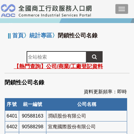
跳
Toggl
到
navig
主
:::
要
內
||
首頁
〉
統計專區
〉
閉鎖性公司名錄
容
全
站
【熱門查詢】公司/商業/工廠登記資料
檢
索
閉鎖性公司名錄
資料更新頻率：即時
序號
統一編號
公司名稱
6401
90588163
潤碩股份有限公司
6402
90588298
宣麾國際股份有限公司