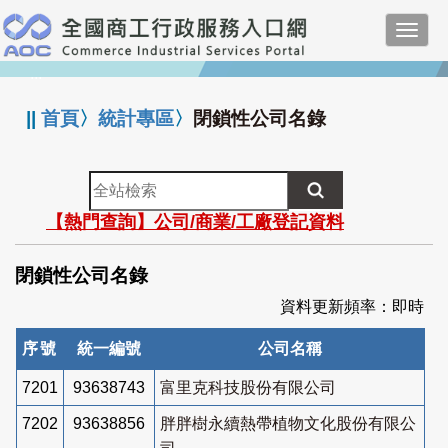
跳
Toggl
到
navig
主
:::
要
內
||
首頁
〉
統計專區
〉
閉鎖性公司名錄
容
全
站
【熱門查詢】公司/商業/工廠登記資料
檢
索
閉鎖性公司名錄
資料更新頻率：即時
序號
統一編號
公司名稱
7201
93638743
富里克科技股份有限公司
7202
93638856
胖胖樹永續熱帶植物文化股份有限公