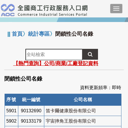
跳
Toggl
到
navig
主
:::
要
內
||
首頁
〉
統計專區
〉
閉鎖性公司名錄
容
全
站
【熱門查詢】公司/商業/工廠登記資料
檢
索
閉鎖性公司名錄
資料更新頻率：即時
序號
統一編號
公司名稱
5901
90132690
笛卡爾健康股份有限公司
5902
90133179
宇宙摔角王股份有限公司