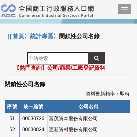
跳
Toggl
到
navig
主
:::
要
內
||
首頁
〉
統計專區
〉
閉鎖性公司名錄
容
全
站
【熱門查詢】公司/商業/工廠登記資料
檢
索
閉鎖性公司名錄
資料更新頻率：即時
序號
統一編號
公司名稱
51
00030726
富茂資本股份有限公司
52
00030824
更新資材股份有限公司