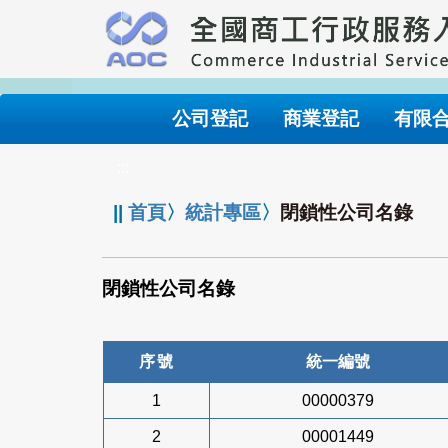
跳
到
主
要
內
公司登記
商業登記
有限
容
:::
||
首頁
〉
統計專區
〉
閉鎖性公司名錄
閉鎖性公司名錄
序號
統一編號
1
00000379
2
00001449