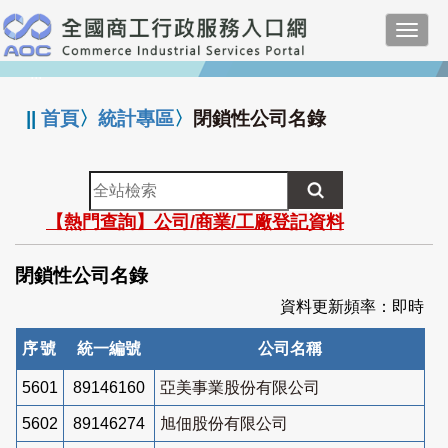
跳
Toggl
到
navig
主
:::
要
內
||
首頁
〉
統計專區
〉
閉鎖性公司名錄
容
全
站
【熱門查詢】公司/商業/工廠登記資料
檢
索
閉鎖性公司名錄
資料更新頻率：即時
序號
統一編號
公司名稱
5601
89146160
亞美事業股份有限公司
5602
89146274
旭佃股份有限公司