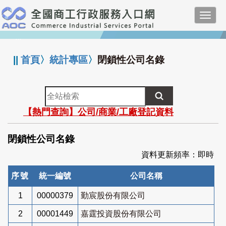
跳
Toggl
到
navig
主
:::
要
內
||
首頁
〉
統計專區
〉
閉鎖性公司名錄
容
全
站
【熱門查詢】公司/商業/工廠登記資料
檢
索
閉鎖性公司名錄
資料更新頻率：即時
序號
統一編號
公司名稱
1
00000379
勤宸股份有限公司
2
00001449
嘉霆投資股份有限公司