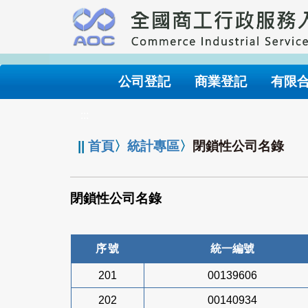
跳
到
主
要
內
公司登記
商業登記
有限
容
:::
||
首頁
〉
統計專區
〉
閉鎖性公司名錄
閉鎖性公司名錄
序號
統一編號
201
00139606
202
00140934