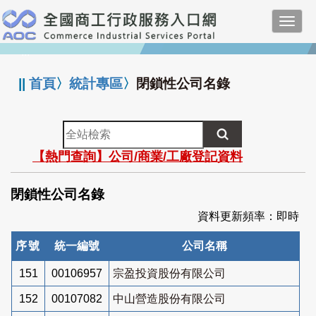
跳
Toggl
到
navig
主
:::
要
內
||
首頁
〉
統計專區
〉
閉鎖性公司名錄
容
全
站
【熱門查詢】公司/商業/工廠登記資料
檢
索
閉鎖性公司名錄
資料更新頻率：即時
序號
統一編號
公司名稱
151
00106957
宗盈投資股份有限公司
152
00107082
中山營造股份有限公司