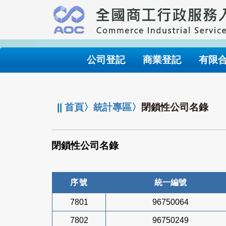
跳
到
主
要
內
公司登記
商業登記
有限
容
:::
||
首頁
〉
統計專區
〉
閉鎖性公司名錄
閉鎖性公司名錄
序號
統一編號
7801
96750064
7802
96750249