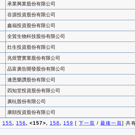
承業興業股份有限公司
谷源投資股份有限公司
鑫福投資股份有限公司
全貿生物科技股份有限公司
灶生投資股份有限公司
兆煜豐實業股份有限公司
品富廣告開發股份有限公司
連恩樂讚股份有限公司
四知堂投資股份有限公司
廣杬股份有限公司
康頤投資股份有限公司
]
155
,
156
, <157>,
158
,
159
[
下一頁
/
最後一頁
] 共