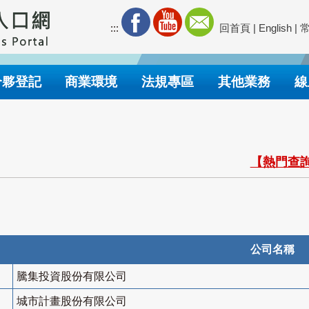
:::
回首頁
|
English
|
合夥登記
商業環境
法規專區
其他業務
線
【熱門查詢
公司名稱
騰集投資股份有限公司
城市計畫股份有限公司