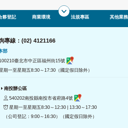
合夥登記
商業環境
法規專區
其他業務
專線：(02) 4121166
署本部
100210臺北市中正區福州街15號
星期一至星期五8:30～17:30（國定假日除外）
南投辦公區
540202南投縣南投市省府路4號
星期一至星期五8:30～12:30 | 13:30～17:30
（公司登記：9:00～16:30）（國定假日除外）