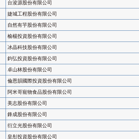
台浚源股份有限公司
婕城工程股份有限公司
自然有芋股份有限公司
榆楊投資股份有限公司
冰晶科技股份有限公司
鈞弘投資股份有限公司
卓山林股份有限公司
倫恩韻國際投資股份有限公司
阿米哥寵物食品股份有限公司
美志股份有限公司
鋒成股份有限公司
衍立光股份有限公司
皇彤投資股份有限公司