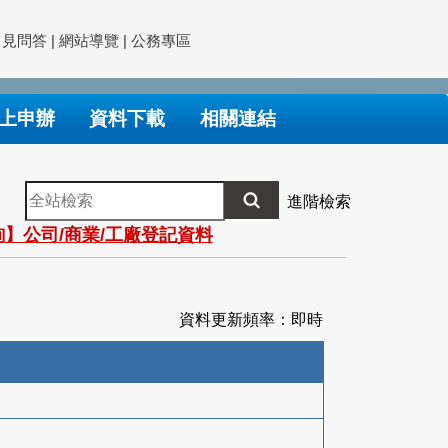
常見問答
|
網站導覽
|
公務專區
上申辦
資料下載
相關連結
全
進階檢索
站
】公司/商業/工廠登記資料
檢
索
資料更新頻率：即時