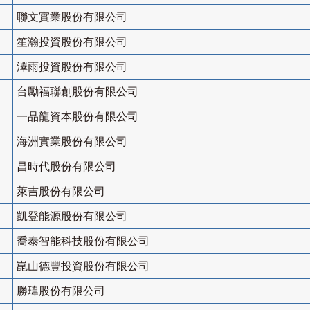
聯文實業股份有限公司
笙瀚投資股份有限公司
澤雨投資股份有限公司
台勵福聯創股份有限公司
一品龍資本股份有限公司
海洲實業股份有限公司
昌時代股份有限公司
萊吉股份有限公司
凱登能源股份有限公司
喬泰智能科技股份有限公司
崑山德豐投資股份有限公司
勝瑋股份有限公司