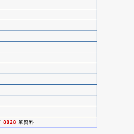
有
8028
筆資料