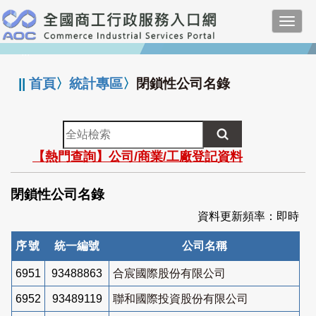
跳
Toggl
到
navig
主
:::
要
內
||
首頁
〉
統計專區
〉
閉鎖性公司名錄
容
全
站
【熱門查詢】公司/商業/工廠登記資料
檢
索
閉鎖性公司名錄
資料更新頻率：即時
序號
統一編號
公司名稱
6951
93488863
合宸國際股份有限公司
6952
93489119
聯和國際投資股份有限公司