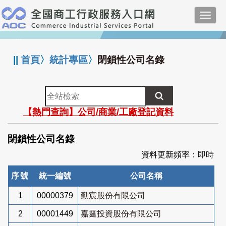
跳
Toggl
到
navig
主
:::
要
內
||
首頁
〉
統計專區
〉
閉鎖性公司名錄
容
全
站
【熱門查詢】公司/商業/工廠登記資料
檢
索
閉鎖性公司名錄
資料更新頻率：即時
序號
統一編號
公司名稱
1
00000379
勤宸股份有限公司
2
00001449
嘉霆投資股份有限公司